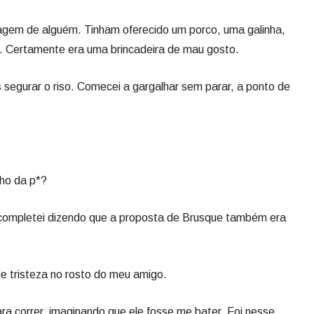
agem de alguém. Tinham oferecido um porco, uma galinha,
a. Certamente era uma brincadeira de mau gosto.
 segurar o riso. Comecei a gargalhar sem parar, a ponto de
lho da p*?
completei dizendo que a proposta de Brusque também era
e tristeza no rosto do meu amigo.
ra correr, imaginando que ele fosse me bater. Foi nesse