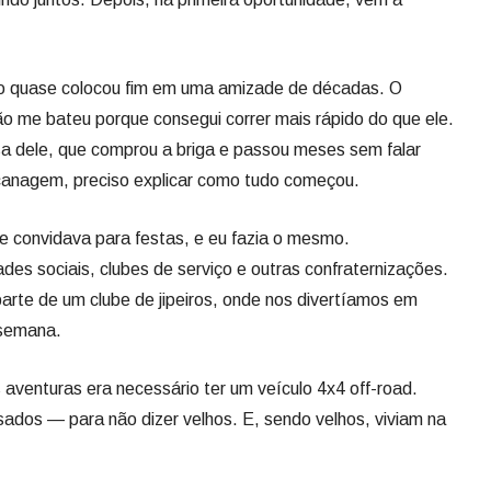
go quase colocou fim em uma amizade de décadas. O
ão me bateu porque consegui correr mais rápido do que ele.
 dele, que comprou a briga e passou meses sem falar
canagem, preciso explicar como tudo começou.
 convidava para festas, e eu fazia o mesmo.
es sociais, clubes de serviço e outras confraternizações.
te de um clube de jipeiros, onde nos divertíamos em
e semana.
 aventuras era necessário ter um veículo 4x4 off-road.
ados — para não dizer velhos. E, sendo velhos, viviam na