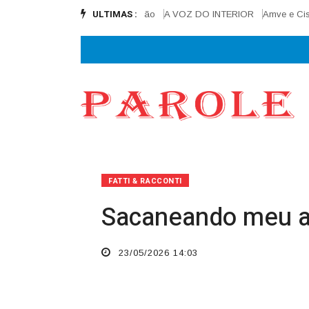
ULTIMAS :
final e alcança 90% de execução
A VOZ DO INTERIOR
Amve e Cisamve 
FATTI & RACCONTI
Sacaneando meu 
23/05/2026 14:03