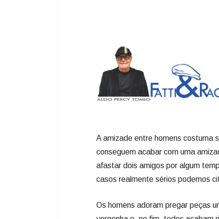
A amizade entre homens costuma se
conseguem acabar com uma amizad
afastar dois amigos por algum temp
casos realmente sérios podemos cit
Os homens adoram pregar peças un
vergonha e, no fim, todos acabam r