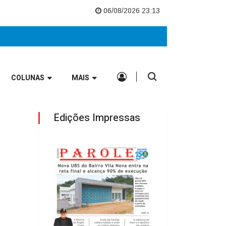
Vale Europeu
Nova UBS do Bairro Vila Nova entra na reta final e alcanç
06/08/2026 23:13
COLUNAS
MAIS
Edições Impressas