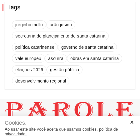
Tags
jorginho mello
arão josino
secretaria de planejamento de santa catarina
política catarinense
governo de santa catarina
vale europeu
ascurra
obras em santa catarina
eleições 2026
gestão pública
desenvolvimento regional
Cookies.
JORNAL PAROLE:
Ao usar este site você aceita que usamos cookies.
política de
Um Jornal a Serviço de Ascurra - Palavras a Serviço da Notícia
privacidade.
Rua 20, número 60 - sala 01 = Loteamento Helena B. Morro