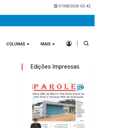
 no Vale Europeu
Nova UBS do Bairro Vila Nova entra na reta final e al
07/08/2026 03:42
COLUNAS
MAIS
Edições Impressas