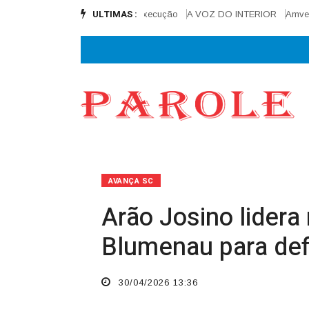
ULTIMAS :
 reta final e alcança 90% de execução
A VOZ DO INTERIOR
Amve e Ci
AVANÇA SC
Arão Josino lidera
Blumenau para def
30/04/2026 13:36