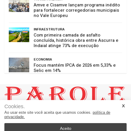
Amve e Cisamve lançam programa inédito
para fortalecer corregedorias municipais
no Vale Europeu
INFRAESTRUTURA
Com primeira camada de asfalto
concluída, histórica obra entre Ascurra e
Indaial atinge 73% de execução
ECONOMIA
Focus mantém IPCA de 2026 em 5,33% e
Selic em 14%
Cookies.
JORNAL PAROLE:
Ao usar este site você aceita que usamos cookies.
política de
Um Jornal a Serviço de Ascurra - Palavras a Serviço da Notícia
privacidade.
Rua 20, número 60 - sala 01 = Loteamento Helena B. Morro
Apiúna - SC - Brasil
Aceito
89135-000