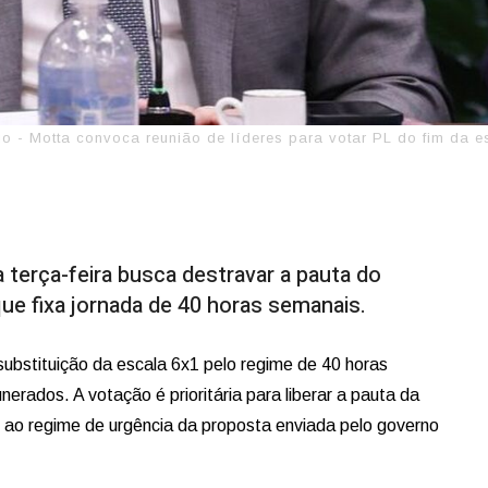
o - Motta convoca reunião de líderes para votar PL do fim da e
terça-feira busca destravar a pauta do
que fixa jornada de 40 horas semanais.
substituição da escala 6x1 pelo regime de 40 horas
rados. A votação é prioritária para liberar a pauta da
 ao regime de urgência da proposta enviada pelo governo