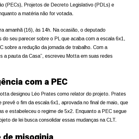
o (PECs), Projetos de Decreto Legislativo (PDLs) e
nquanto a matéria não for votada.
ra amanhã (16), às 14h. Na ocasião, o deputado
s do seu parecer sobre o PL que acaba com a escala 6x1,
C sobre a redução da jornada de trabalho. Com a
s a pauta da Casa”, escreveu Motta em suas redes
gência com a PEC
Motta designou Léo Prates como relator do projeto. Prates
prevê o fim da escala 6x1, aprovada no final de maio, que
oras e estabeleceu o regime de 5x2. Enquanto a PEC segue
ojeto de lei busca consolidar essas mudanças na CLT.
 de misoginia