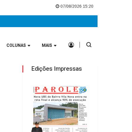
uropeu
Nova UBS do Bairro Vila Nova entra na reta final e alcança 90% 
07/08/2026 15:20
COLUNAS
MAIS
Edições Impressas