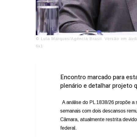
© Lula Marques/Agência Brasil. Versão em áudi
6x1
Encontro marcado para esta 
plenário e detalhar projeto 
A análise do PL 1838/26 propõe a 
semanais com dois descansos remune
Câmara, atualmente restrita devido
federal.