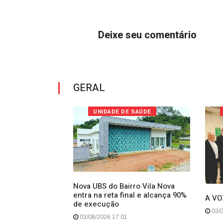
Deixe seu comentário
GERAL
 BR-280 - SC
UNIDADE DE SAÚDE
Nova UBS do Bairro Vila Nova
entra na reta final e alcança 90%
ibus e moto
A VO
de execução
e na BR-280, em
03/0
03/08/2026 17:01