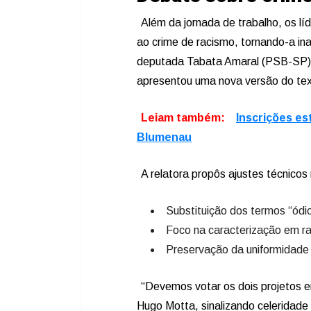
Além da jornada de trabalho, os lí
ao crime de racismo, tornando-a inaf
deputada Tabata Amaral (PSB-SP),
apresentou uma nova versão do tex
Leiam também:
Inscrições es
Blumenau
A relatora propôs ajustes técnicos 
Substituição dos termos “ódi
Foco na caracterização em ra
Preservação da uniformidade c
“Devemos votar os dois projetos e
Hugo Motta, sinalizando celeridad