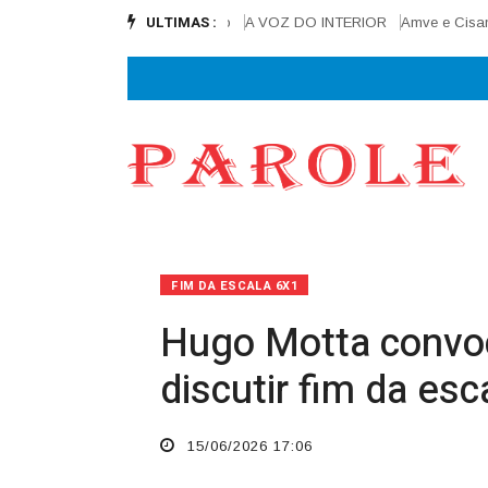
ULTIMAS :
al e alcança 90% de execução
A VOZ DO INTERIOR
Amve e Cisamve lanç
FIM DA ESCALA 6X1
Hugo Motta convoc
discutir fim da es
15/06/2026 17:06