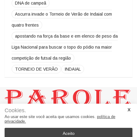
DNA de campeã
Ascurra invade o Torneio de Verão de Indaial com
quatro frentes
apostando na força da base e em elenco de peso da
Liga Nacional para buscar o topo do pódio na maior
competição de futsal da região
TORNEIO DE VERÃO
INDAIAL
Cookies.
JORNAL PAROLE:
Ao usar este site você aceita que usamos cookies.
política de
Um Jornal a Serviço de Ascurra - Palavras a Serviço da Notícia
privacidade.
Rua 20, número 60 - sala 01 = Loteamento Helena B. Morro
Apiúna - SC - Brasil
Aceito
89135-000