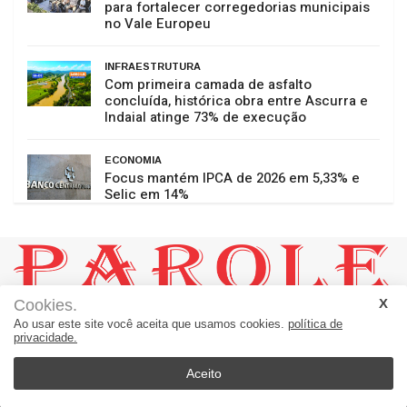
para fortalecer corregedorias municipais
no Vale Europeu
INFRAESTRUTURA
Com primeira camada de asfalto
concluída, histórica obra entre Ascurra e
Indaial atinge 73% de execução
ECONOMIA
Focus mantém IPCA de 2026 em 5,33% e
Selic em 14%
Cookies.
JORNAL PAROLE:
Ao usar este site você aceita que usamos cookies.
política de
Um Jornal a Serviço de Ascurra - Palavras a Serviço da Notícia
privacidade.
Rua 20, número 60 - sala 01 = Loteamento Helena B. Morro
Apiúna - SC - Brasil
Aceito
89135-000