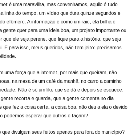
rnet é uma maravilha, mas convenhamos, aquilo é tudo
a linha do tempo, um vídeo que dura quinze segundos e
do efêmero. A informação é como um raio, ela brilha e
a gente quer para uma ideia boa, um projeto importante ou
 que ele seja perene, que fique para a história, que seja
. E para isso, meus queridos, não tem jeito: precisamos
ilidade.
têm uma força que a internet, por mais que queiram, não
oas, na mesa de um café da manhã, no carro a caminho
riedade. Não é só um like que se dá e depois se esquece.
a gente recorta e guarda, que a gente comenta no dia
e que fez a coisa certa, a coisa boa, não deu a ela o devido
mo podemos esperar que outros o façam?
s que divulgam seus feitos apenas para fora do município?