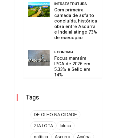
INFRAESTRUTURA
Com primeira
camada de asfalto
concluída, histórica
obra entre Ascurra
e Indaial atinge 73%
de execução
ECONOMIA
Focus mantém
IPCA de 2026 em
5,33% e Selic em
14%
Tags
DE OLHO NA CIDADE
ZIA LOTA
fofoca
política
Ascurra
Apiúna