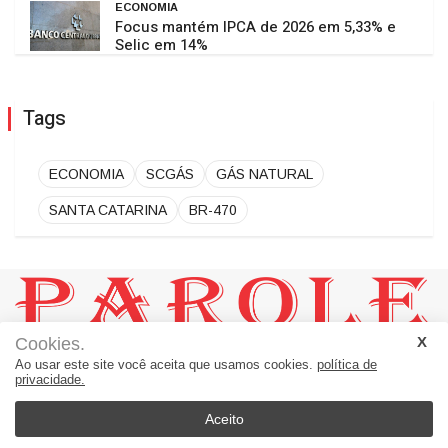
ECONOMIA
Focus mantém IPCA de 2026 em 5,33% e
Selic em 14%
Tags
ECONOMIA
SCGÁS
GÁS NATURAL
SANTA CATARINA
BR-470
Cookies.
JORNAL PAROLE:
Ao usar este site você aceita que usamos cookies.
política de
Um Jornal a Serviço de Ascurra - Palavras a Serviço da Notícia
privacidade.
Rua 20, número 60 - sala 01 = Loteamento Helena B. Morro
Apiúna - SC - Brasil
Aceito
89135-000