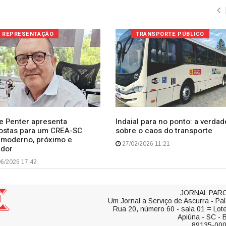
REPRESENTAÇÃO
TRANSPORTE PÚBLICO
pe Penter apresenta
Indaial para no ponto: a verdad
ostas para um CREA-SC
sobre o caos do transporte
 moderno, próximo e
27/02/2026 11:21
ador
6/2026 17:42
JORNAL PARO
Um Jornal a Serviço de Ascurra - Pal
Rua 20, número 60 - sala 01 = Lot
Apiúna - SC - B
89135-00