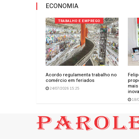
ECONOMIA
 TRABALHO
TRABALHO E EMPREGO
rio e chance de
Acordo regulamenta trabalho no
Feli
ridades para os
comércio em feriados
prop
do de trabalho
mais
24/07/2026 15:25
inov
18/0