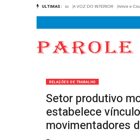
ULTIMAS :
nal e alcança 90% de execução
A VOZ DO INTERIOR
Amve e Cisamve la
RELAÇÕES DE TRABALHO
Setor produtivo mo
estabelece vínculo
movimentadores d