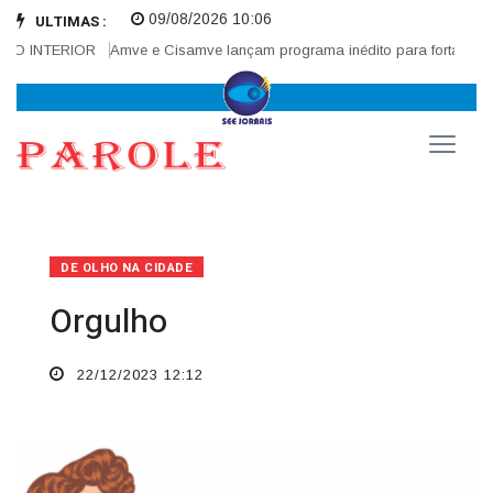
09/08/2026 10:06
ULTIMAS :
O INTERIOR
Amve e Cisamve lançam programa inédito para fortalecer co
DE OLHO NA CIDADE
Orgulho
22/12/2023 12:12