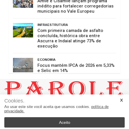
Amve e Cisamve lançam programa
inédito para fortalecer corregedorias
municipais no Vale Europeu
INFRAESTRUTURA
Com primeira camada de asfalto
concluída, histórica obra entre
Ascurra e Indaial atinge 73% de
execução
ECONOMIA
Focus mantém IPCA de 2026 em 5,33%
e Selic em 14%
Cookies.
JORNAL PAROLE:
Ao usar este site você aceita que usamos cookies.
política de
Um Jornal a Serviço de Ascurra - Palavras a Serviço da Notícia
privacidade.
Rua 20, número 60 - sala 01 = Loteamento Helena B. Morro
Apiúna - SC - Brasil
Aceito
89135-000