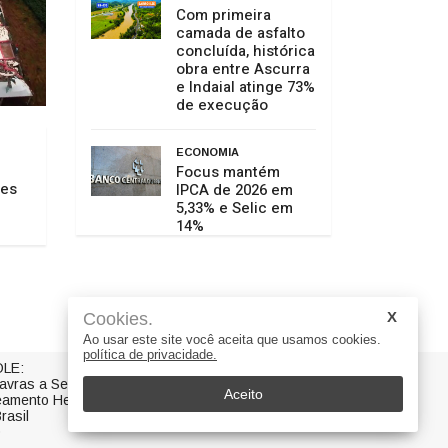
Com primeira
camada de asfalto
concluída, histórica
obra entre Ascurra
e Indaial atinge 73%
de execução
ECONOMIA
Focus mantém
ões
IPCA de 2026 em
5,33% e Selic em
14%
Cookies.
Ao usar este site você aceita que usamos cookies.
política de privacidade.
LE:
avras a Serviço da Notícia
Aceito
eamento Helena B. Morro
rasil
0