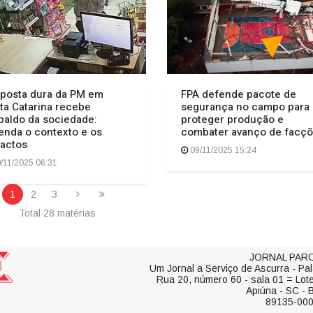
posta dura da PM em
FPA defende pacote de
ta Catarina recebe
segurança no campo para
paldo da sociedade:
proteger produção e
enda o contexto e os
combater avanço de facç
actos
09/11/2025 15:24
/11/2025 06:31
1
2
3
Total 28 matérias
JORNAL PARO
Um Jornal a Serviço de Ascurra - Pal
Rua 20, número 60 - sala 01 = Lot
Apiúna - SC - B
89135-00