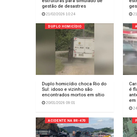
estruturas para simulado de
est
gestão de desastres
ges
21/02/2026 10:24
21
DUPLO HOMICÍDIO
Duplo homicídio choca Rio do
Car
Sul: idoso e vizinho são
é f
encontrados mortos em sítio
ant
em 
20/01/2026 09:01
24
ACIDENTE NA BR-470