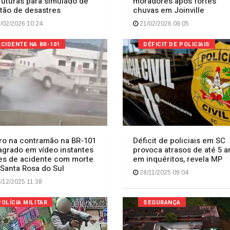
ruturas para simulado de
moradores após fortes
tão de desastres
chuvas em Joinville
/02/2026 10:24
21/02/2026 08:05
ACIDENTE NA BR-101
DÉFICIT DE POLICIAIS
ro na contramão na BR-101
Déficit de policiais em SC
lagrado em vídeo instantes
provoca atrasos de até 5 
es de acidente com morte
em inquéritos, revela MP
Santa Rosa do Sul
28/11/2025 09:04
/12/2025 11:38
POLÍCIA MILITAR
SEGURANÇA