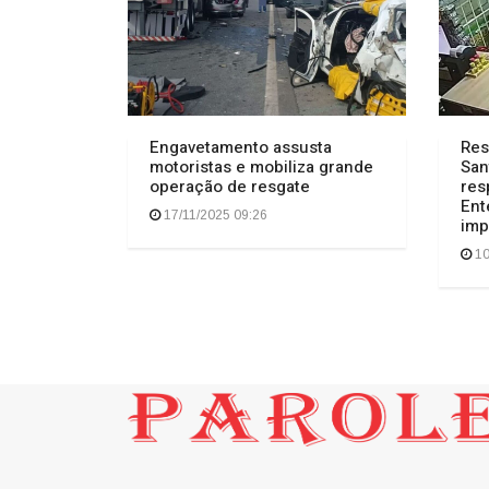
Engavetamento assusta
Res
motoristas e mobiliza grande
San
operação de resgate
res
Ent
17/11/2025 09:26
imp
10