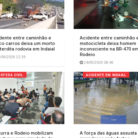
dente entre caminhão e
Acidente entre caminhão 
co carros deixa um morto
motocicleta deixa homem
nterdita rodovia em Indaial
inconsciente na BR-470 e
Rodeio
/06/2026 12:39
24/05/2026 08:46
DEFESA CIVIL
ACIDENTE EM INDAIAL
urra e Rodeio mobilizam
A força das águas assusta