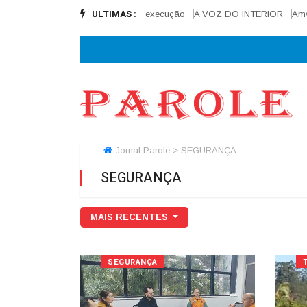
ULTIMAS :
na reta final e alcança 90% de execução
A VOZ DO INTERIOR
Amve e 
Jornal Parole > SEGURANÇA
SEGURANÇA
MAIS RECENTES
SEGURANÇA