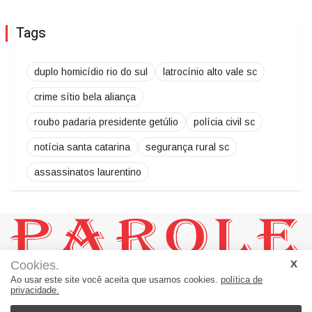
Tags
duplo homicídio rio do sul
latrocínio alto vale sc
crime sítio bela aliança
roubo padaria presidente getúlio
polícia civil sc
notícia santa catarina
segurança rural sc
assassinatos laurentino
Cookies.
JORNAL PAROLE:
Ao usar este site você aceita que usamos cookies.
política de
Um Jornal a Serviço de Ascurra - Palavras a Serviço da Notícia
privacidade.
Rua 20, número 60 - sala 01 = Loteamento Helena B. Morro