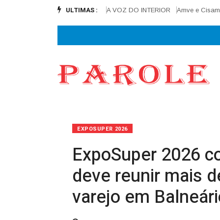
ULTIMAS :
 e alcança 90% de execução
A VOZ DO INTERIOR
Amve e Cisamve lança
EXPOSUPER 2026
ExpoSuper 2026 c
deve reunir mais d
varejo em Balneár