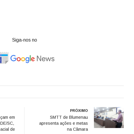
Siga-nos no
PRÓXIMO
nçam em
SMTT de Blumenau
 IDE/SC,
apresenta ações e metas
acial de
na Câmara