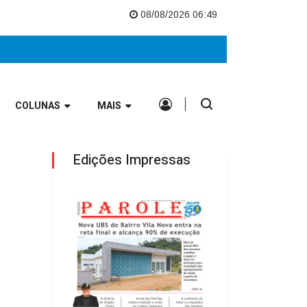
opeu
Nova UBS do Bairro Vila Nova entra na reta final e alcança 90% de
08/08/2026 06:49
COLUNAS
MAIS
Edições Impressas