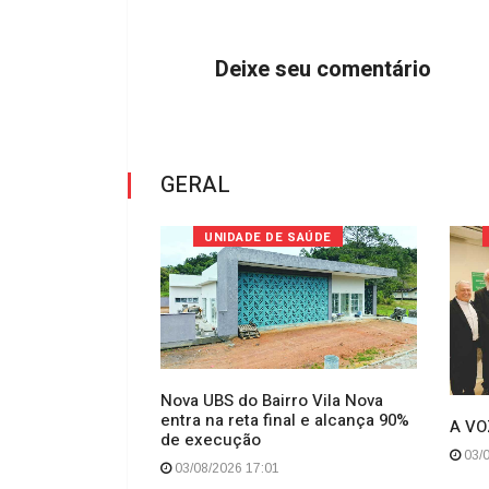
Deixe seu comentário
GERAL
 BR-280 - SC
UNIDADE DE SAÚDE
Nova UBS do Bairro Vila Nova
entra na reta final e alcança 90%
ibus e moto
A VO
de execução
e na BR-280, em
03/0
03/08/2026 17:01