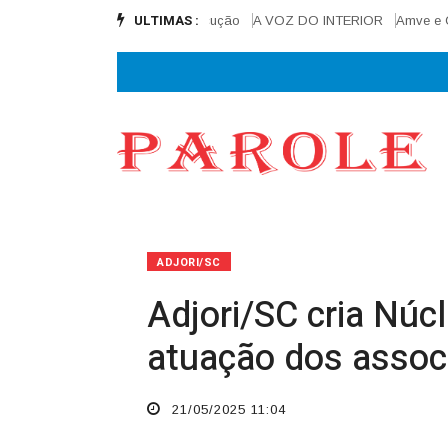
ULTIMAS :
eta final e alcança 90% de execução
A VOZ DO INTERIOR
Amve e Cisa
ADJORI/SC
Adjori/SC cria Núcl
atuação dos associ
21/05/2025 11:04