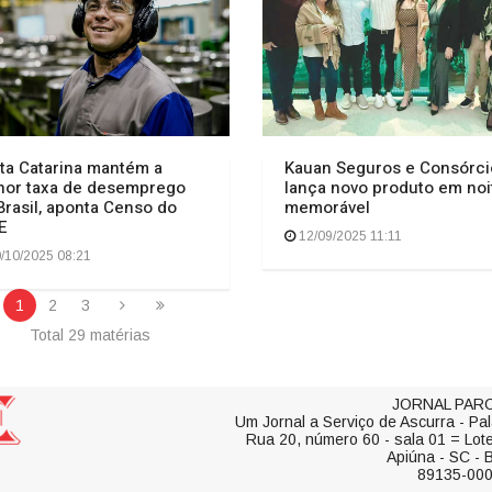
ta Catarina mantém a
Kauan Seguros e Consórci
or taxa de desemprego
lança novo produto em noi
Brasil, aponta Censo do
memorável
E
12/09/2025 11:11
/10/2025 08:21
1
2
3
Total 29 matérias
JORNAL PARO
Um Jornal a Serviço de Ascurra - Pal
Rua 20, número 60 - sala 01 = Lot
Apiúna - SC - B
89135-00