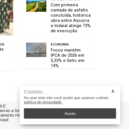
Com primeira
camada de asfalto
concluída, histórica
obra entre Ascurra
e Indaial atinge 73%
de execução
os
ECONOMIA
te
Focus mantém
IPCA de 2026 em
5,33% e Selic em
14%
Cookies.
Ao usar este site você aceita que usamos cookies.
política de privacidade.
LE:
avras a Serviço da Notícia
Aceito
eamento Helena B. Morro
rasil
0