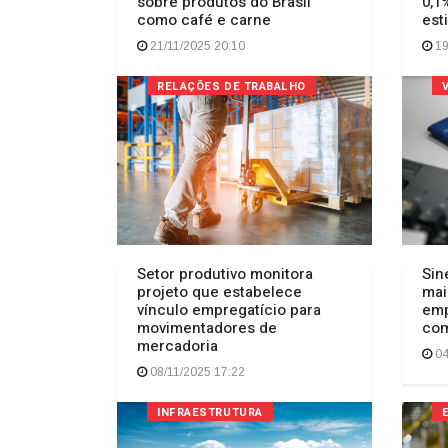
sobre produtos do Brasil
0,1
como café e carne
est
21/11/2025 20:10
19
RELAÇÕES DE TRABALHO
Setor produtivo monitora
Sin
projeto que estabelece
mai
vínculo empregatício para
emp
movimentadores de
com
mercadoria
04
08/11/2025 17:22
INFRAESTRUTURA