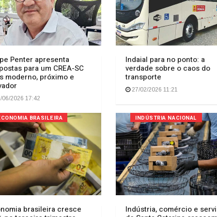
ipe Penter apresenta
Indaial para no ponto: a
postas para um CREA-SC
verdade sobre o caos do
s moderno, próximo e
transporte
vador
27/02/2026 11:21
/06/2026 17:42
ECONOMIA BRASILEIRA
INDÚSTRIA NACIONAL
nomia brasileira cresce
Indústria, comércio e serv