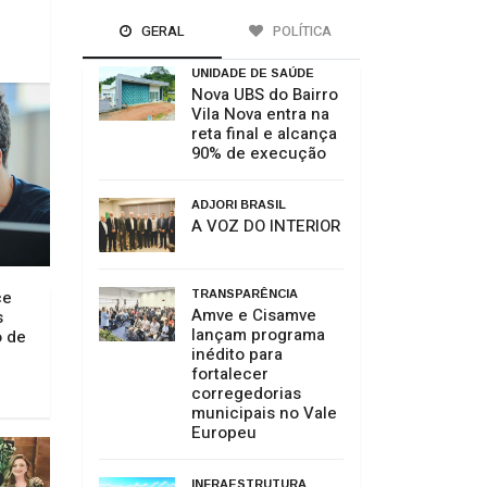
m
GERAL
POLÍTICA
UNIDADE DE SAÚDE
Nova UBS do Bairro
Vila Nova entra na
reta final e alcança
90% de execução
ADJORI BRASIL
A VOZ DO INTERIOR
ce
TRANSPARÊNCIA
Amve e Cisamve
s
lançam programa
o de
inédito para
fortalecer
corregedorias
municipais no Vale
Europeu
INFRAESTRUTURA