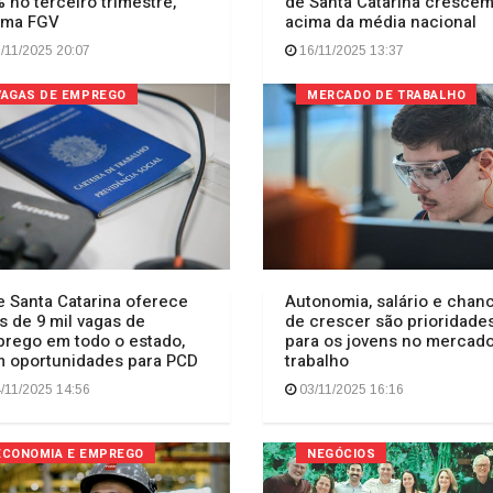
% no terceiro trimestre,
de Santa Catarina cresce
ima FGV
acima da média nacional
/11/2025 20:07
16/11/2025 13:37
VAGAS DE EMPREGO
MERCADO DE TRABALHO
e Santa Catarina oferece
Autonomia, salário e chan
s de 9 mil vagas de
de crescer são prioridade
rego em todo o estado,
para os jovens no mercad
 oportunidades para PCD
trabalho
/11/2025 14:56
03/11/2025 16:16
ECONOMIA E EMPREGO
NEGÓCIOS