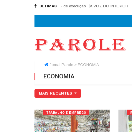
ULTIMAS :
tra na reta final e alcança 90% de execução
A VOZ DO INTERIOR
Amv
Jornal Parole > ECONOMIA
ECONOMIA
MAIS RECENTES
TRABALHO E EMPREGO